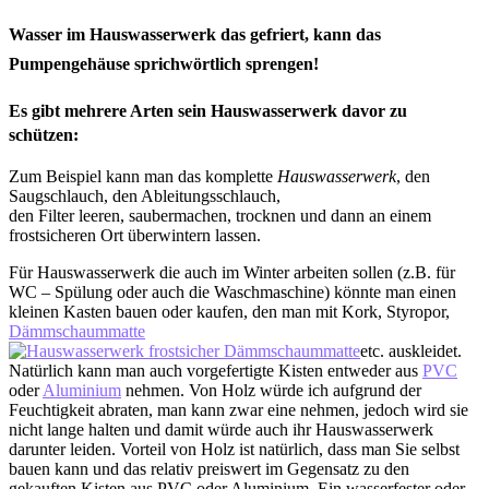
Wasser im Hauswasserwerk das gefriert, kann das
Pumpengehäuse sprichwörtlich sprengen!
Es gibt mehrere Arten sein Hauswasserwerk davor zu
schützen:
Zum Beispiel kann man das komplette
Hauswasserwerk
, den
Saugschlauch, den Ableitungsschlauch,
den Filter leeren, saubermachen, trocknen und dann an einem
frostsicheren Ort überwintern lassen.
Für Hauswasserwerk die auch im Winter arbeiten sollen (z.B. für
WC – Spülung oder auch die Waschmaschine) könnte man einen
kleinen Kasten bauen oder kaufen, den man mit Kork, Styropor,
Dämmschaummatte
etc. auskleidet.
Natürlich kann man auch vorgefertigte Kisten entweder aus
PVC
oder
Aluminium
nehmen. Von Holz würde ich aufgrund der
Feuchtigkeit abraten, man kann zwar eine nehmen, jedoch wird sie
nicht lange halten und damit würde auch ihr Hauswasserwerk
darunter leiden. Vorteil von Holz ist natürlich, dass man Sie selbst
bauen kann und das relativ preiswert im Gegensatz zu den
gekauften Kisten aus PVC oder Aluminium. Ein wasserfester oder